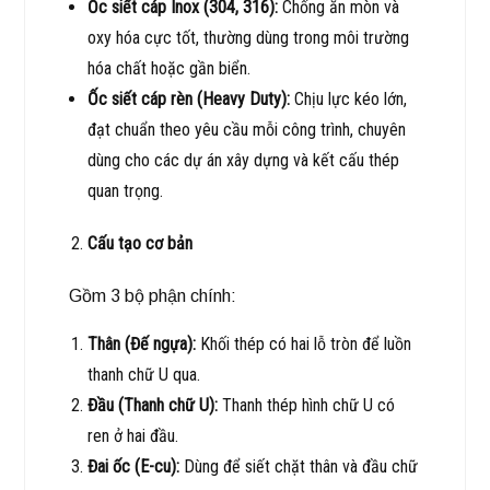
Ốc siết cáp Inox (304, 316):
Chống ăn mòn và
oxy hóa cực tốt, thường dùng trong môi trường
hóa chất hoặc gần biển.
Ốc siết cáp rèn (Heavy Duty):
Chịu lực kéo lớn,
đạt chuẩn theo yêu cầu mỗi công trình, chuyên
dùng cho các dự án xây dựng và kết cấu thép
quan trọng.
Cấu tạo cơ bản
Gồm 3 bộ phận chính:
Thân (Đế ngựa):
Khối thép có hai lỗ tròn để luồn
thanh chữ U qua.
Đầu (Thanh chữ U):
Thanh thép hình chữ U có
ren ở hai đầu.
Đai ốc (E-cu):
Dùng để siết chặt thân và đầu chữ