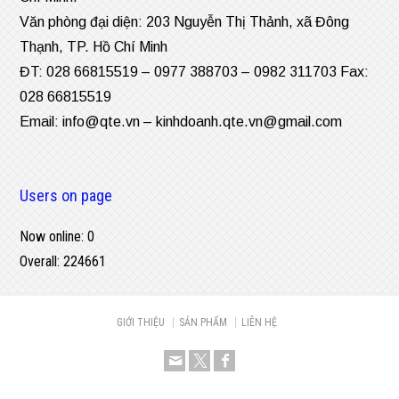
Văn phòng đại diện: 203 Nguyễn Thị Thảnh, xã Đông
Thạnh, TP. Hồ Chí Minh
ĐT: 028 66815519 – 0977 388703 – 0982 311703 Fax:
028 66815519
Email:
info@qte.vn
–
kinhdoanh.qte.vn@gmail.com
Users on page
Now online: 0
Overall: 224661
GIỚI THIỆU
SẢN PHẨM
LIÊN HỆ