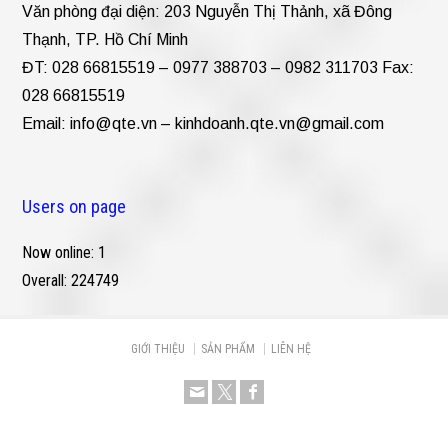
Văn phòng đại diện: 203 Nguyễn Thị Thảnh, xã Đông
Thạnh, TP. Hồ Chí Minh
ĐT: 028 66815519 – 0977 388703 – 0982 311703 Fax:
028 66815519
Email:
info@qte.vn
–
kinhdoanh.qte.vn@gmail.com
Users on page
Now online: 1
Overall: 224749
GIỚI THIỆU
SẢN PHẨM
LIÊN HỆ