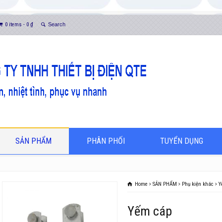
0 items -
0
₫
SẢN PHẨM
PHÂN PHỐI
TUYỂN DỤNG
Home
SẢN PHẨM
Phụ kiện khác
Y
Yếm cáp