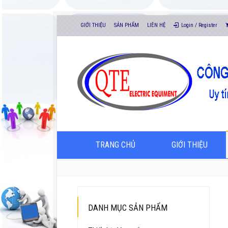
GIỚI THIỆU
SẢN PHẨM
LIÊN HỆ
Login / Register
TRANG CHỦ
GIỚI THIỆU
DANH MỤC SẢN PHẨM