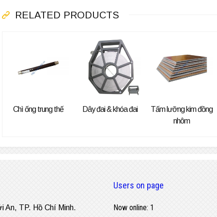
RELATED PRODUCTS
Chì ống trung thế
Dây đai & khóa đai
Tấm lưỡng kim đồng
nhôm
Users on page
Now online: 1
ới An, TP. Hồ Chí Minh.
Overall: 224426
h, xã Đông Thạnh, TP. Hồ Chí