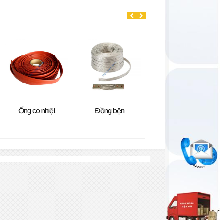
Ống co nhiệt
Đồng bện
Dây chì trung thế