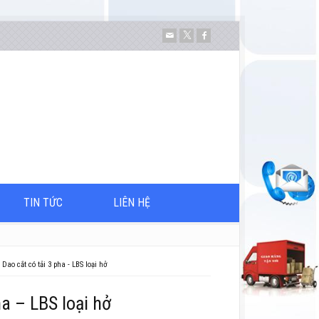
TIN TỨC
LIÊN HỆ
Dao cắt có tải 3 pha - LBS loại hở
ha – LBS loại hở