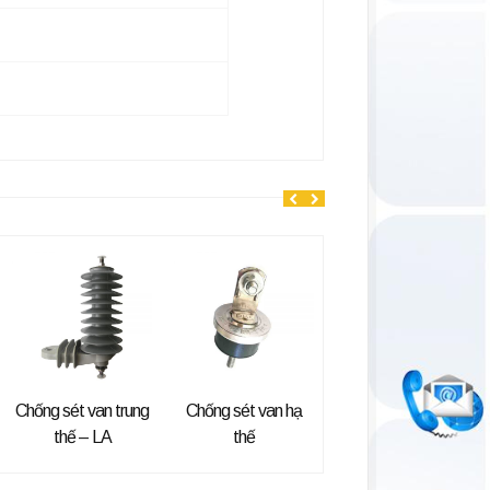
Chống sét van trung
Chống sét van hạ
Dao cách ly 3 pha
thế – LA
thế
ngoài trời