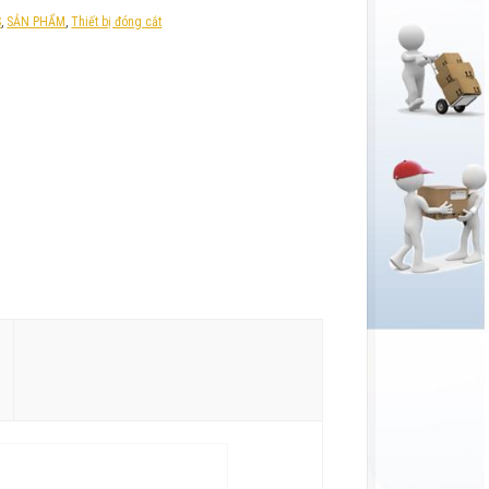
S
,
SẢN PHẨM
,
Thiết bị đóng cắt