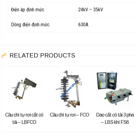
Điện áp định mức
24kV – 35kV
Dòng điện định mức
630A
RELATED PRODUCTS
Cầu chì tự rơi cắt có
Cầu chì tự rơi – FCO
Dao cắt có tải 3 pha
tải – LBFCO
– LBS khí FS6