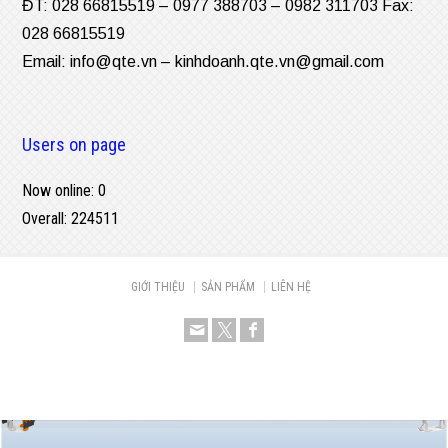
ĐT: 028 66815519 – 0977 388703 – 0982 311703 Fax:
028 66815519
Email:
info@qte.vn
–
kinhdoanh.qte.vn@gmail.com
Users on page
Now online: 0
Overall: 224511
GIỚI THIỆU
SẢN PHẨM
LIÊN HỆ